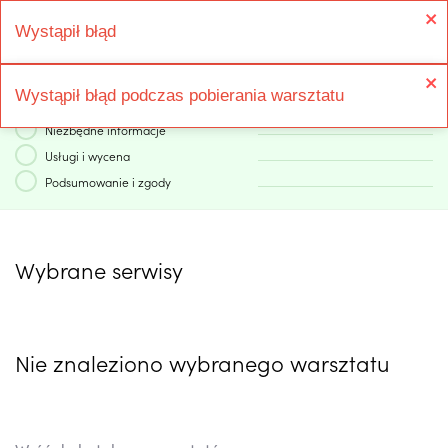
Wystąpił błąd
Wystąpił błąd podczas pobierania warsztatu
1
Konto
2
Niezbędne informacje
3
Usługi i wycena
4
Podsumowanie i zgody
Wybrane serwisy
Nie znaleziono wybranego warsztatu