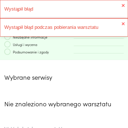
Wystąpił błąd
Wystąpił błąd podczas pobierania warsztatu
1
Konto
2
Niezbędne informacje
3
Usługi i wycena
4
Podsumowanie i zgody
Wybrane serwisy
Nie znaleziono wybranego warsztatu