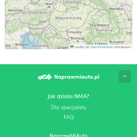
Leaflet
|
©
OpenStreetMap
contributors
Jak działa NMA?
Dla specjalisty
FAQ
NaprawMiAuto