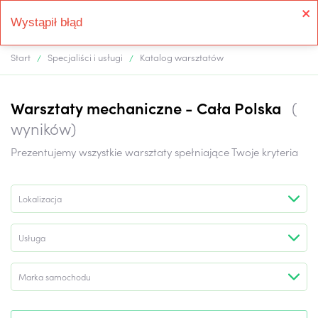
Wystąpił błąd
Start
Specjaliści i usługi
Katalog warsztatów
Warsztaty mechaniczne -
Cała Polska
(
wyników)
Prezentujemy wszystkie warsztaty spełniające Twoje kryteria
Lokalizacja
Usługa
Marka samochodu