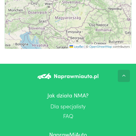
Leaflet
|
©
OpenStreetMap
contributors
Jak działa NMA?
Dla specjalisty
FAQ
NaprawMiAuto