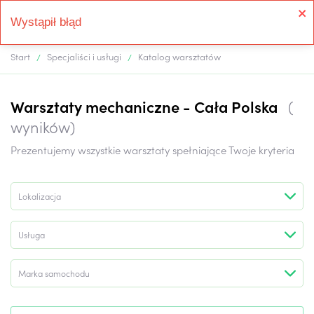
Wystąpił błąd
Start
Specjaliści i usługi
Katalog warsztatów
Warsztaty mechaniczne -
Cała Polska
(
wyników)
Prezentujemy wszystkie warsztaty spełniające Twoje kryteria
Lokalizacja
Usługa
Marka samochodu