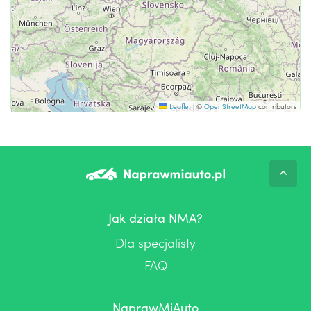
Leaflet
|
©
OpenStreetMap
contributors
Jak działa NMA?
Dla specjalisty
FAQ
NaprawMiAuto