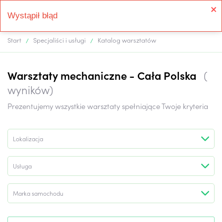
Wystąpił błąd
Start
Specjaliści i usługi
Katalog warsztatów
Warsztaty mechaniczne -
Cała Polska
(
wyników)
Prezentujemy wszystkie warsztaty spełniające Twoje kryteria
Lokalizacja
Usługa
Marka samochodu